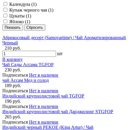
Календула (
1
)
Купаж черного чая (
1
)
Цукаты (
1
)
Яблоко (
1
)
Абрикосовый десерт (Samovartime) / Чай Ароматизированный
Черный
210 руб.
шт
В корзину
Чай Сады Ассама TGFOP
230 руб.
Подписаться
Нет в наличии
чай Ассам Мед и солод
189 руб.
Подписаться
Нет в наличии
Индийский крупнолистовой чай TGFOP
196 руб.
Подписаться
Нет в наличии
Индийский крупнолистовой чай Дарджилинг STGFOP
265 руб.
Подписаться
Нет в наличии
Индийский черный PEKOE (King Artur) / Чай