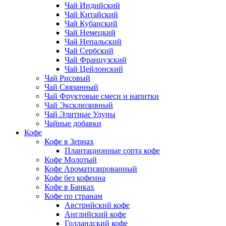
Чай Индийский
Чай Китайский
Чай Кубанский
Чай Немецкий
Чай Непальский
Чай Сербский
Чай Французский
Чай Цейлонский
Чай Рисовый
Чай Связанный
Чай Фруктовые смеси и напитки
Чай Эксклюзивный
Чай Элитные Улуны
Чайные добавки
Кофе
Кофе в Зернах
Плантационные сорта кофе
Кофе Молотый
Кофе Ароматизированный
Кофе без кофеина
Кофе в Банках
Кофе по странам
Австрийский кофе
Английский кофе
Голландский кофе