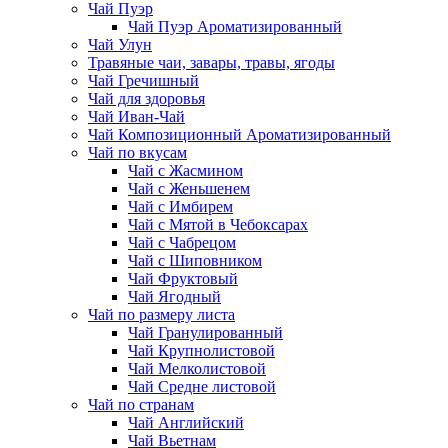
Чай Пуэр
Чай Пуэр Ароматизированный
Чай Улун
Травяные чаи, завары, травы, ягоды
Чай Гречишный
Чай для здоровья
Чай Иван-Чай
Чай Композиционный Ароматизированный
Чай по вкусам
Чай с Жасмином
Чай с Женьшенем
Чай с Имбирем
Чай с Мятой в Чебоксарах
Чай с Чабрецом
Чай с Шиповником
Чай Фруктовый
Чай Ягодный
Чай по размеру листа
Чай Гранулированный
Чай Крупнолистовой
Чай Мелколистовой
Чай Средне листовой
Чай по странам
Чай Английский
Чай Вьетнам