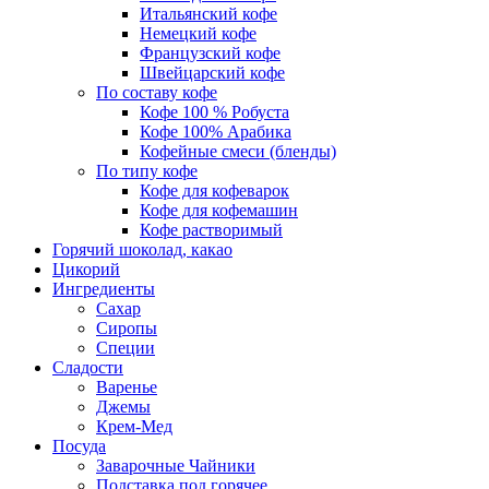
Итальянский кофе
Немецкий кофе
Французский кофе
Швейцарский кофе
По составу кофе
Кофе 100 % Робуста
Кофе 100% Арабика
Кофейные смеси (бленды)
По типу кофе
Кофе для кофеварок
Кофе для кофемашин
Кофе растворимый
Горячий шоколад, какао
Цикорий
Ингредиенты
Сахар
Сиропы
Специи
Сладости
Варенье
Джемы
Крем-Мед
Посуда
Заварочные Чайники
Подставка под горячее